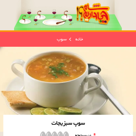
خانه
سوپ
سوپ سبزیجات
منبع
بیتوته