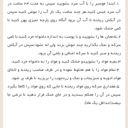
۱.ابتدا موسیر را با آب سرد بشویید سپس به مدت ۲۴ ساعت در 
آب سرد خیس کنید.هر چند ساعت یک بار آب را عوض کنید سپس 
در آبکش ریخته تا آب آن برود آنگاه روی پارچه تمیزی پهن کنید تا 
۲.بادمجان ها را بشویید و با پوست به اندازه دلخواه خرد کنید؛با کمی 
سرکه و نمک بگذارید چند جوش بزند ولی له نشود؛سپس در آبکش 
 ۴.تمام مواد را با هم مخلوط نموده و در ظرف مناسب ریخته و لابلای 
 ۵.مقداری سرکه روی مواد ریخته تا جایی که روی مواد را کاملا بگیرد 
سپس در آن را محکم ببندید و در جای خنک قرار دهید تا ترشی جا 
بیفتد(حداقل یک ماه).