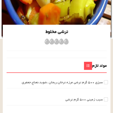
ترشی مخلوط
مواد لازم
سبزی
۵۰۰
گرم
ترشی مرزه،ترخان،ریحان
،شوید،نعناع،جعفری
سیب زمینی
۵۰۰
گرم
ترشی