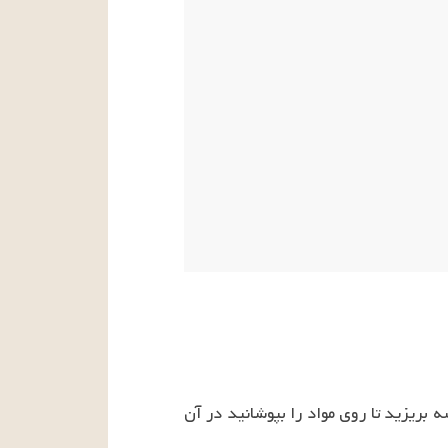
مواد را با هم مخلوط کرده و در ظرف شیشه استریل شده مخصوص ترشی بریزید. آن قدر سرکه در شیشه بریزید تا روی مواد را بپوشانید در آن 