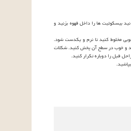
کف تابه پیرکس را یک ردیف لیدی فینگر بچینید. چندین قطره از قهوه تلخ را روی آنها بریزید. یا می توانید بیسکوئیت ها را داخل قهوه بزنید و 
در یک کاسه متوسط، پنیر ماسکارپونه (خامه ای)، خامه پرچرب، پودر قند و وانیل را با همزن برقی به خوبی مخلوط کنید تا نرم و یکدست شود. 
شکلات مایع را به مخلوط اضافه کنید و هم بزنید. نیمی از مخلوط ماسکارپونه را روی لیدی فینگرها بگذارید و خوب در سطح آن پخش کنید. شکلات 