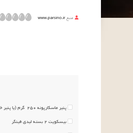
منبع
www.parsino.ir
پنیر ماسکارپونه
۲۵۰
گرم
(یا پنیر خ
بیسکویت
۲
بسته
لیدی فینگر